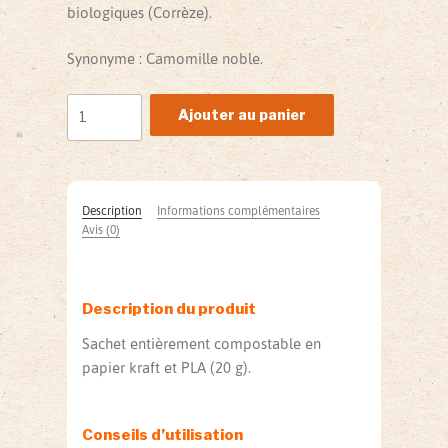
biologiques (Corrèze).
Synonyme : Camomille noble.
quantité
Ajouter au panier
de
Tisane
Camomille
romaine
Description
Informations complémentaires
(20
Avis (0)
g)
Description du produit
Sachet entièrement compostable en
papier kraft et PLA (20 g).
Conseils d’utilisation