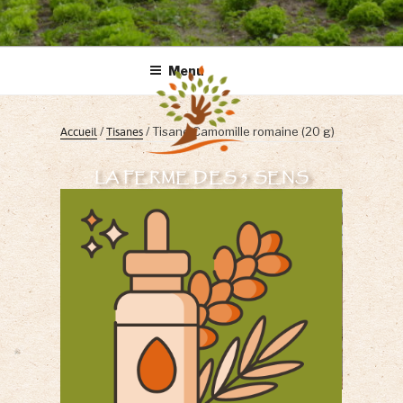
Menu
Accueil
/
Tisanes
/ Tisane Camomille romaine (20 g)
LA FERME DES 5 SENS