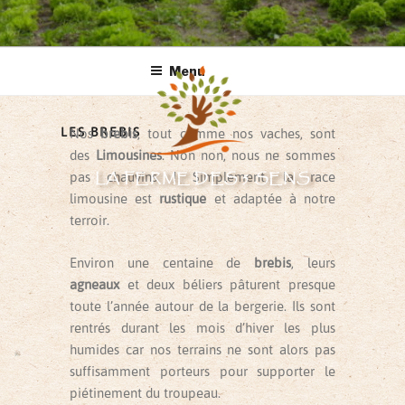
Menu
LES BREBIS
Nos
brebis
, tout comme nos vaches, sont
des
Limousines
. Non non, nous ne sommes
LA FERME DES 5 SENS
pas chauvins ! Simplement, la race
limousine est
rustique
et adaptée à notre
terroir.
Environ une centaine de
brebis
, leurs
agneaux
et deux béliers pâturent presque
toute l’année autour de la bergerie. Ils sont
rentrés durant les mois d’hiver les plus
humides car nos terrains ne sont alors pas
suffisamment porteurs pour supporter le
piétinement du troupeau.